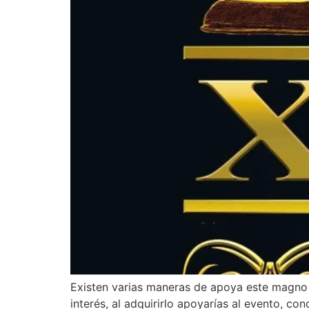
Existen varias maneras de apoya este magno 
interés, al adquirirlo apoyarías al evento, c