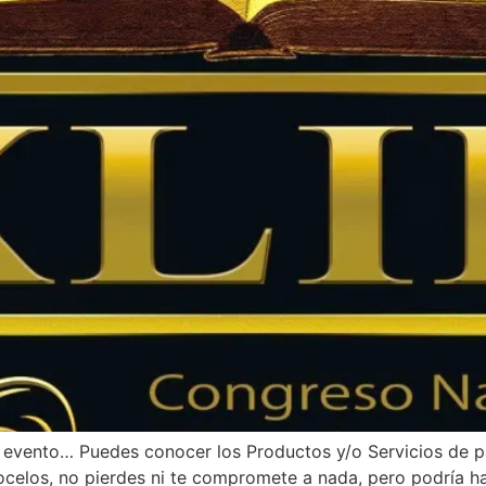
evento… Puedes conocer los Productos y/o Servicios de pat
onocelos, no pierdes ni te compromete a nada, pero podría h